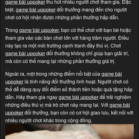
game bài uppoker
thu hút nhiều người chơi tham gia. Đặc
biệt,
game bài uppoker
đổi thưởng mang đến cho người
chơi cơ hội nhận được những phần thưởng hấp dẫn.
Trong
game bài uppoker
, bạn có thể chơi với bạn bè hoặc
tham gia vào các bàn chơi lớn với hàng trăm người. Điều
này tạo ra một môi trường cạnh tranh đầy thú vị. Chơi
game bài uppoker
đổi thưởng không chỉ giúp bạn giải trí,
mà còn có thể mang lại những phần thưởng giá trị.
Ngoài ra, một trong những điểm nổi bật của
game bài
uppoker
là tính năng đổi thưởng linh hoạt. Người chơi có
thể dễ dàng quy đổi điểm số thành tiền hoặc quà tặng hấp
dẫn. Hãy tham gia ngay
game bài uppoker
để trải nghiệm
những điều thú vị mà trò chơi này mang lại. Với
game bài
uppoker
đổi thưởng, bạn còn có cơ hội giao lưu, kết nối với
nhiều người chơi khác trong cộng đồng.