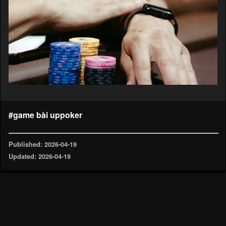
#game bài uppoker
Published: 2026-04-19
Updated: 2026-04-19