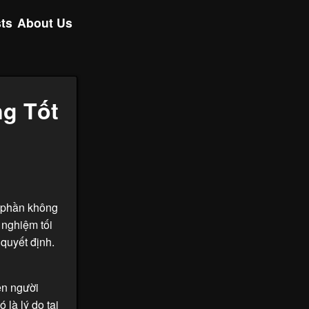
ts
About Us
g Tốt
t phần không
 nghiệm tối
 quyết định.
ện người
là lý do tại