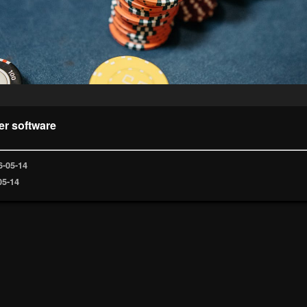
er software
6-05-14
05-14