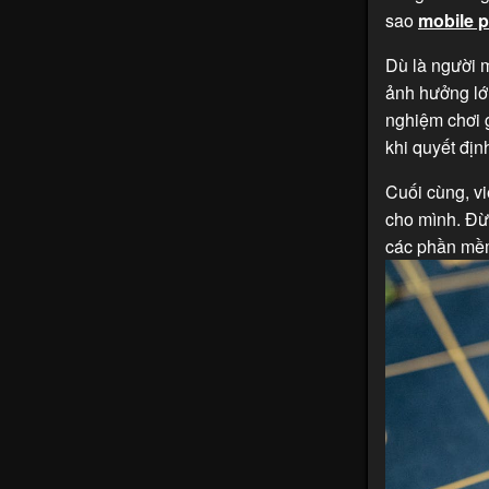
sao
mobile p
Dù là người 
ảnh hưởng lớ
nghiệm chơi 
khi quyết địn
Cuối cùng, v
cho mình. Đừ
các phần mềm