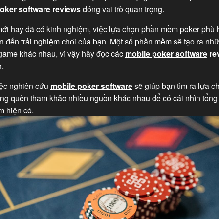
oker software
reviews
đóng vai trò quan trọng.
mới hay đã có kinh nghiệm, việc lựa chọn phần mềm poker phù 
n đến trải nghiệm chơi của bạn. Một số phần mềm sẽ tạo ra nhữn
game khác nhau, vì vậy hãy đọc các
mobile poker software
re
h.
iệc nghiên cứu
mobile poker software
sẽ giúp bạn tìm ra lựa ch
ng quên tham khảo nhiều nguồn khác nhau để có cái nhìn tổng
 hiện có.