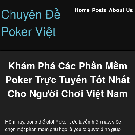
Chuyên Đề
Home
Posts
About Us
Poker Việt
Khám Phá Các Phần Mềm
Poker Trực Tuyến Tốt Nhất
Cho Người Chơi Việt Nam
Hôm nay, trong thế giới Poker trực tuyến hiện nay, việc
chọn một phần mềm phù hợp là yếu tố quyết định giúp