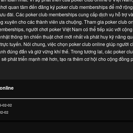
chơi quan tâm đến đăng ký poker club memberships để mở rộn
 ưu đãi. Các poker club memberships cung cấp dịch vụ hỗ trợ và
ờng xuyên cho các thành viên ưa chuộng. Tham gia poker club o
emberships, người chơi poker Việt Nam có thể tiếp xúc với cộn
nhật thông tin chiến thuật chơi mới nhất và phát huy kỹ năng qu
trực tuyến. Nói chung, việc chọn poker club online giúp người c
nh đúng đắn và giữ vững khí thế. Trong tương lai, các poker cl
ẽ phát triển mạnh mẽ hơn, tạo ra thêm cơ hội cho cộng đồng po
online
6-02-02
02-02