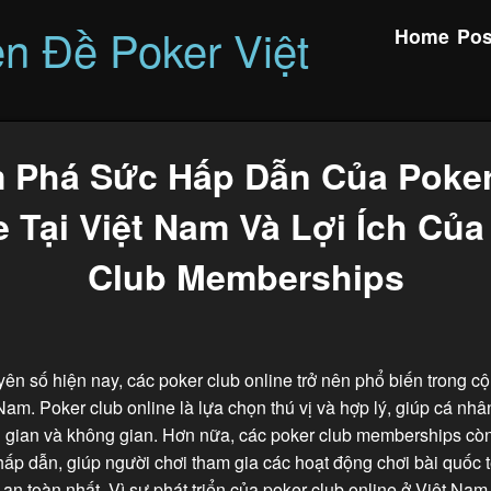
n Đề Poker Việt
Home
Pos
 Phá Sức Hấp Dẫn Của Poker
e Tại Việt Nam Và Lợi Ích Của
Club Memberships
ên số hiện nay, các poker club online trở nên phổ biến trong c
Nam. Poker club online là lựa chọn thú vị và hợp lý, giúp cá nhâ
ời gian và không gian. Hơn nữa, các poker club memberships c
 hấp dẫn, giúp người chơi tham gia các hoạt động chơi bài quốc 
an toàn nhất. Vì sự phát triển của poker club online ở Việt Na