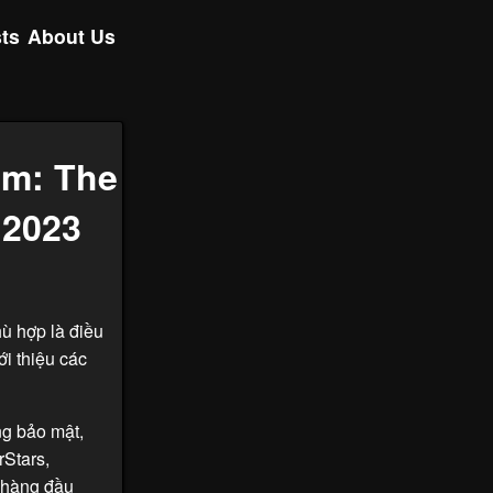
ts
About Us
am: The
 2023
ù hợp là điều
ới thiệu các
ng bảo mật,
rStars,
hàng đầu