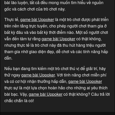
bài lão luyện, tất cả đều mong muốn tìm hiểu về nguồn
gốc và cách chơi của trò chơi này.
Thực tế,
game bài Uppoker
là một trò chơi được phát triển
trên nền tảng trực tuyến, cho phép người chơi tham gia ở
bất kỳ đâu và vào bất kỳ thời điểm nào. Một số người chơi
vẫn đến tâm tư rằng
game bài Uppoker
có thật không,
nhưng thực tế là trò chơi này đã thu hút hàng triệu người
tham gia nhờ giao diện đẹp, dễ chơi và các tính năng hấp
dẫn.
Nếu bạn đang tìm kiếm một trò chơi thú vị để giải trí, hãy
thử ngay
game bài Uppoker
. Với tính năng chơi miễn phí
và có cơ hội nhận thưởng hấp dẫn,
game bài Uppoker
thực sự là một lựa chọn hoàn hảo cho những ai yêu thích
bài bạc. Vậy,
game bài Uppoker
có thật không? Câu trả lời
chắc chắn là có!